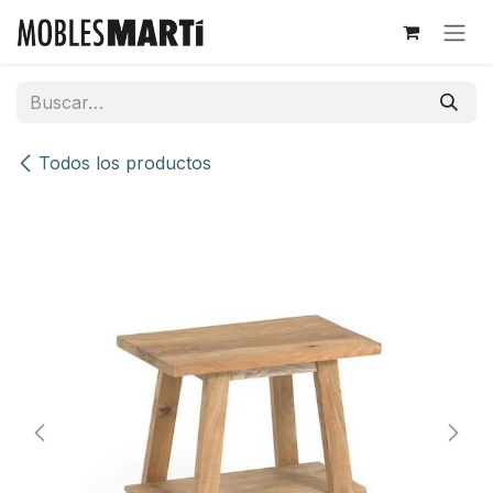
Ir al contenido
Todos los productos