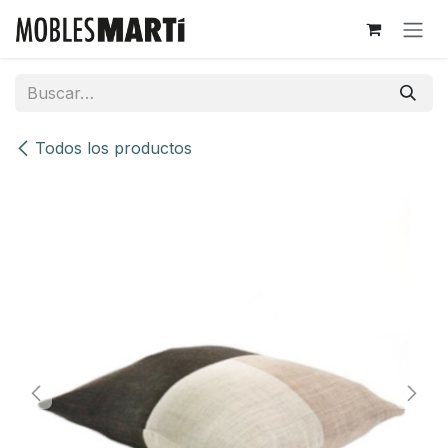
Ir al contenido
Todos los productos