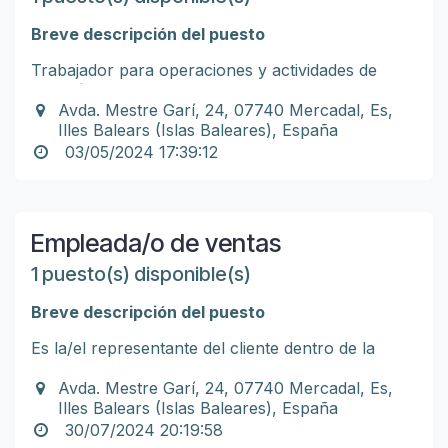
Breve descripción del puesto
Trabajador para operaciones y actividades de
almacén, entregas y montajes.
Avda. Mestre Garí, 24, 07740 Mercadal, Es,
Buscamos un trabajador para participar en
Illes Balears (Islas Baleares), España
nuestras operaciones y actividades de almacén,
03/05/2024 17:39:12
entregas y montajes. Entre las responsabilidades
del trabajador se incluyen almacenar materiales,
Responsabilidades
preparar pedidos, entregas y montajes. El objetivo
es aumentar la eficiencia y la satisfacción del
Empleada/o de ventas
Preparar y completar pedidos para entregas o
cliente.
recogidas según la planificación (cargar,
1 puesto(s) disponible(s)
empaquetar, etiquetar, enviar...)
Entregas y montaje (entregar, desempaquetar
Breve descripción del puesto
Requisitos
y montar)
Recibir y procesar existencias del almacén
Es la/el representante del cliente dentro de la
(recoger, descargar, etiquetar y almacenar)
empresa.
Llevar a cabo controles de inventarios
Experiencia laboral demostrable como
Avda. Mestre Garí, 24, 07740 Mercadal, Es,
Mantener un entorno de trabajo despejado y
trabajador de almacén
Su función radica en maximizar, satisfacer y
Illes Balears (Islas Baleares), España
seguro para optimizar el uso del espacio
Dominio de software y sistemas de
motivar al consumidor. Igual importancia tiene la
30/07/2024 20:19:58
Cumplimentar registros en el inventario
inventarios
actividad de la venta como el servicio de