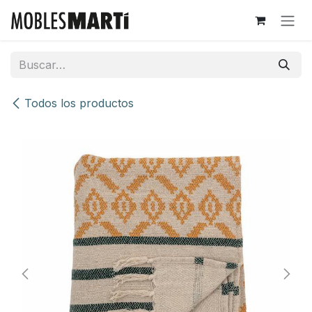
Ir al contenido
Todos los productos