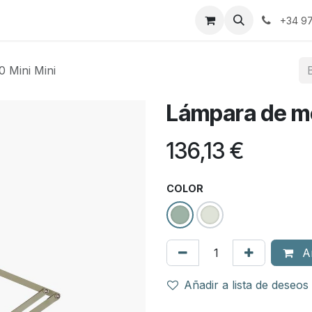
servicios
+34 97
 Mini Mini
Lámpara de me
136,13
€
COLOR
Añ
Añadir a lista de deseos